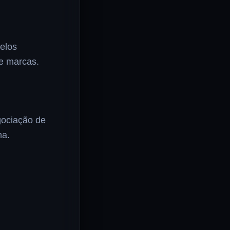
elos
 e marcas.
gociação de
na.