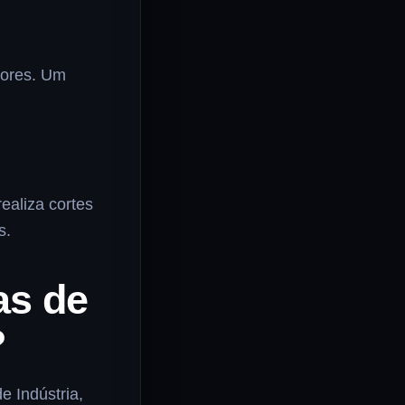
tores. Um
ealiza cortes
s.
as de
?
e Indústria,