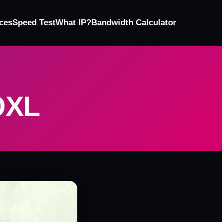
ces
Speed Test
What IP?
Bandwidth Calculator
OXL