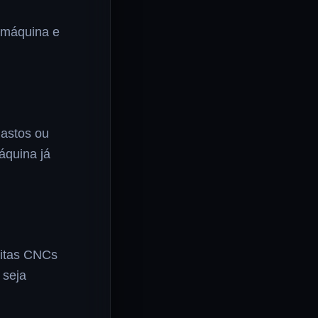
a máquina e
gastos ou
áquina já
uitas CNCs
 seja