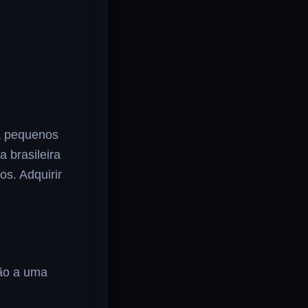
C
a pequenos
 brasileira
s. Adquirir
ão a uma