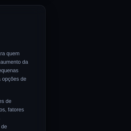
ara quem
o aumento da
pequenas
a opções de
es de
s, fatores
s
 de