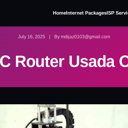
Home
Internet Packages
ISP Servi
July 16, 2025
|
By mdijaz0103@gmail.com
C Router Usada 