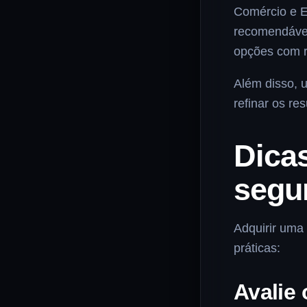
Comércio e E
recomendável
opções com re
Além disso, u
refinar os re
Dica
segu
Adquirir uma
práticas:
Avalie 