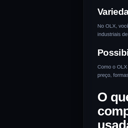
Varied
No OLX, você
industriais d
Possib
Como o OLX é
preço, formas
O que
comp
usad