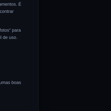
pamentos. É
contrar
fotos” para
l de uso.
gumas boas