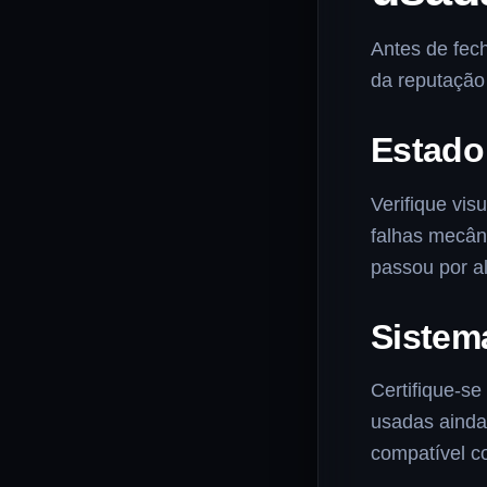
Antes de fec
da reputação
Estado
Verifique vis
falhas mecân
passou por a
Sistema
Certifique-s
usadas ainda
compatível c