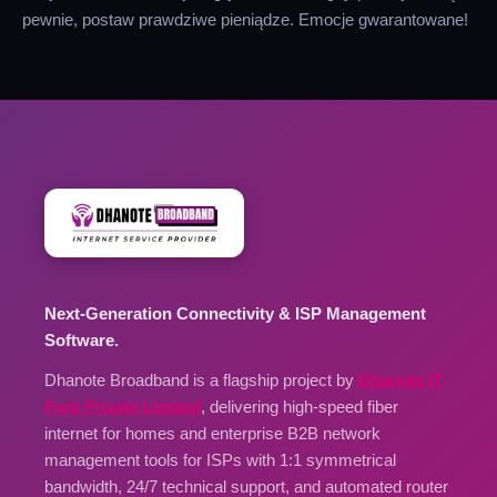
pewnie, postaw prawdziwe pieniądze. Emocje gwarantowane!
Next-Generation Connectivity & ISP Management
Software.
Dhanote Broadband is a flagship project by
Dhanote IT
Park Private Limited
, delivering high-speed fiber
internet for homes and enterprise B2B network
management tools for ISPs with 1:1 symmetrical
bandwidth, 24/7 technical support, and automated router