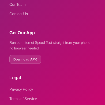
Our Team
Contact Us
Get Our App
Run our Internet Speed Test straight from your phone —
no browser needed.
Download APK
Legal
Privacy Policy
Terms of Service