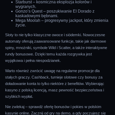
Starburst – kosmiczna eksplozja kolorów i
wygranych.
Gonzo’s Quest – poszukiwanie El Dorado z
kaskadowymi bębnami.
Mega Moolah – progresywny jackpot, który zmienia
życie.
Sloty to nie tylko klasyczne owoce i siódemki. Nowoczesne
automaty oferują zaawansowane funkcje, takie jak darmowe
spiny, mnożniki, symbole Wild i Scatter, a także interaktywne
rundy bonusowe. Dzięki temu każda rozgrywka jest
wyjątkowa i pełna niespodzianek.
Warto również zwrócić uwagę na regularne promocje dla
stałych graczy. Cashback, turnieje slotowe czy bonusy za
doładowanie konta to tylko niektóre z benefitów. Wybierając
kasyno z polską licencją, masz pewność bezpieczeństwa i
szybkich wypłat.
Nie zwlekaj – sprawdź ofertę bonusów i pokies w polskim
kasynie online. Zacznij od gry na demo, a gdy poczujesz się